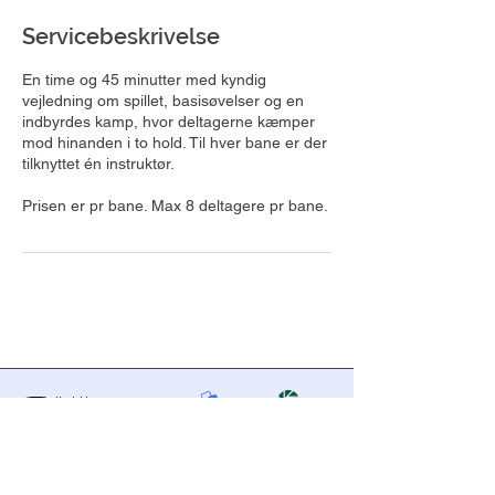
Servicebeskrivelse
En time og 45 minutter med kyndig
vejledning om spillet, basisøvelser og en
indbyrdes kamp, hvor deltagerne kæmper
mod hinanden i to hold. Til hver bane er der
tilknyttet én instruktør.
Prisen er pr bane. Max 8 deltagere pr bane.
Kontakt
Silkeborg Curling Club
Århusvej 45, 8600 Silkeborg
MobilePay
Jyske Bank
mail@silkeborgcurling.dk
307500
Reg.nr. 7173
Kontonr.
0001132347