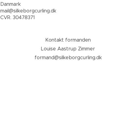
Danmark
mail@silkeborgcurling.dk
CVR. 30478371
Kontakt formanden
Louise Aastrup Zimmer
formand@silkeborgcurling.dk