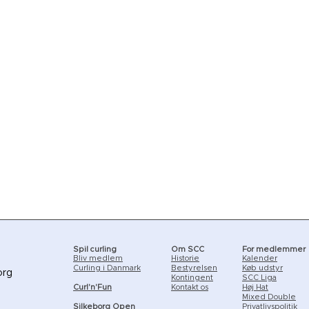
Spil curling
Om SCC
For medlemmer
Bliv med
lem
Historie
Kalender
Curling i Danmark
Bestyrelsen
Køb udstyr
org
Kontingent
SCC Liga
Curl'n'Fun
Kontakt os
Høj Hat
Mixed Double
Silkeborg Open
Privatlivspolitik