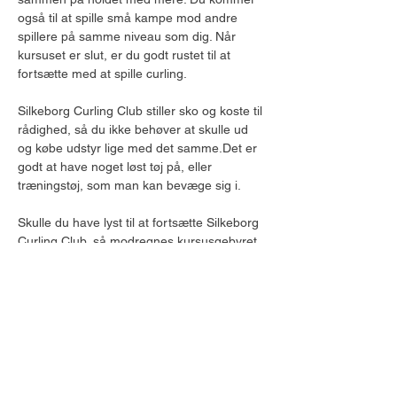
også til at spille små kampe mod andre 
spillere på samme niveau som dig. Når 
kursuset er slut, er du godt rustet til at 
fortsætte med at spille curling. 
Silkeborg Curling Club stiller sko og koste til 
rådighed, så du ikke behøver at skulle ud 
og købe udstyr lige med det samme.Det er 
godt at have noget løst tøj på, eller 
træningstøj, som man kan bevæge sig i.
Skulle du have lyst til at fortsætte Silkeborg 
Curling Club, så modregnes kursusgebyret 
kontingentprisen, og du kan låne udstyr af 
Forrige
Næste
klubben det første år. 
Kontakt
Silkeborg Curling Club
Århusvej 45, 8600 Silkeborg
MobilePay
Jyske Bank